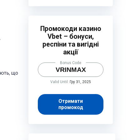
Промокоди казино
.
Vbet – бонуси,
респіни та вигідні
акції
Bonus Code
VRINMAX
ають, що
Valid Until:
Гру 31, 2025
Отримати
промокод