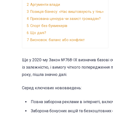
2
Аргументи влади
3
Позиція бізнесу: «Нас виштовхують у тінь»
4
Прихована цензура чи захист громадян?
5
Спорт без букмекерів
6
Що далі?
7
Висновок: баланс або конфлікт
Ще у 2020-му Закон №768-IX визначив базові о
із залежністю, і вимогу чіткого попередження 
року, пішла значно далі.
Серед ключових нововведень:
Повна заборона реклами в інтернеті, вклю
Заборона бонусних акцій та безкоштовних