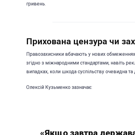
гривень.
Прихована цензура чи за
Правозахисники вбачають у нових обмеженнях 
згідно з міжнародними стандартами, навіть ре
випадках, коли шкода суспільству очевидна та
Олексій Кузьменко зазначає:
«Якщо завтра держава