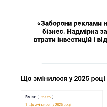
«Заборони реклами н
бізнес. Надмірна з
втрати інвестицій і ві
Що змінилося у 2025 році
Вміст
Сховати
1
Що змінилося у 2025 році