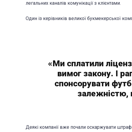
легальних каналів комунікації з клієнтами.
Один із керівників великої букмекерської комп
«Ми сплатили ліценз
вимог закону. І р
спонсорувати футб
залежністю, 
Деякі компанії вже почали оскаржувати штрафи 