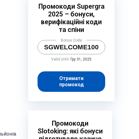
Промокоди Supergra
2025 – бонуси,
верифікаційні коди
та спіни
Bonus Code
SGWELCOME100
Valid Until:
Гру 31, 2025
Отримати
промокод
Промокоди
Slotoking: які бонуси
льйонів
підготувало казино