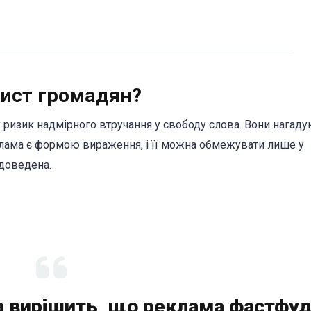
хист громадян?
ризик надмірного втручання у свободу слова. Вони нагаду
клама є формою вираження, і її можна обмежувати лише у
 доведена.
 вирішить, що реклама фастфуд