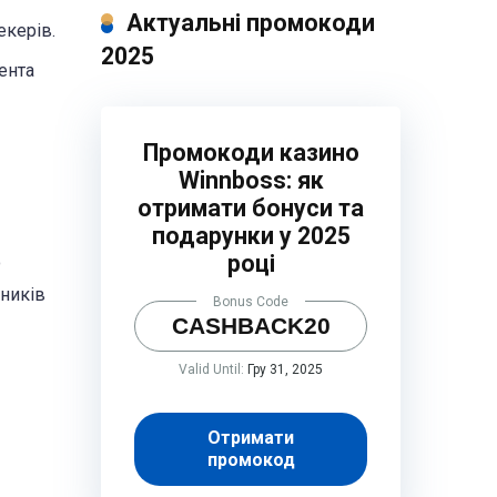
Актуальні промокоди
екерів.
2025
ента
Промокоди казино
Winnboss: як
отримати бонуси та
подарунки у 2025
році
о
сників
Bonus Code
CASHBACK20
Valid Until:
Гру 31, 2025
Отримати
промокод