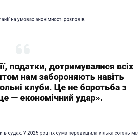
анії на умовах анонімності розповів:
ії, податки, дотримувалися всіх
аптом нам забороняють навіть
ольні клуби. Це не боротьба з
це — економічний удар».
в судах. У 2025 році їх сума перевищила кілька сотень мі