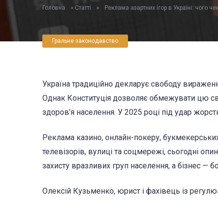
Головна
»
Статті
»
Реклама азартних ігор в Україні: чого ч
Гральне законодавство
Україна традиційно декларує свободу вираженн
Однак Конституція дозволяє обмежувати цю сво
здоров’я населення. У 2025 році під удар жорст
Реклама казино, онлайн-покеру, букмекерських 
телевізорів, вулиці та соцмережі, сьогодні оп
захисту вразливих груп населення, а бізнес — 
Олексій Кузьменко, юрист і фахівець із регулюв