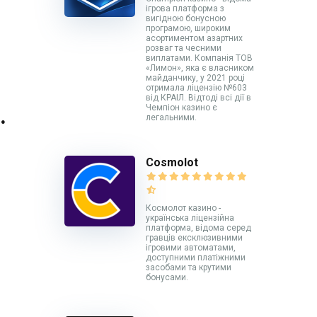
ігрова платформа з
вигідною бонусною
програмою, широким
асортиментом азартних
розваг та чесними
виплатами. Компанія ТОВ
«Лимон», яка є власником
майданчику, у 2021 році
отримала ліцензію №603
від КРАІЛ. Відтоді всі дії в
Чемпіон казино є
.
легальними.
Cosmolot
Космолот казино -
українська ліцензійна
платформа, відома серед
гравців ексклюзивними
ігровими автоматами,
доступними платіжними
засобами та крутими
бонусами.