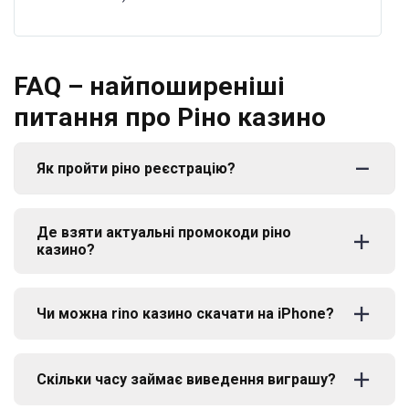
FAQ – найпоширеніші
питання про Ріно казино
Як пройти ріно реєстрацію?
Де взяти актуальні промокоди ріно
казино?
Чи можна rino казино скачати на iPhone?
Скільки часу займає виведення виграшу?