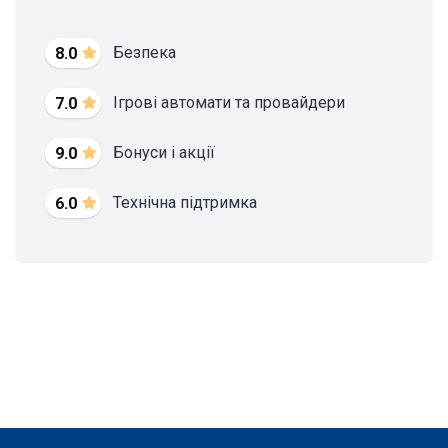
Безпека
8.0
Ігрові автомати та провайдери
7.0
Бонуси і акції
9.0
Технічна підтримка
6.0