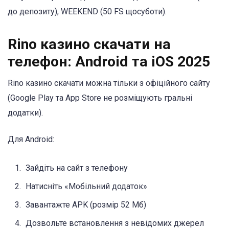
до депозиту), WEEKEND (50 FS щосуботи).
Rino казино скачати на
телефон: Android та iOS 2025
Rino казино скачати можна тільки з офіційного сайту
(Google Play та App Store не розміщують гральні
додатки).
Для Android:
Зайдіть на сайт з телефону
Натисніть «Мобільний додаток»
Завантажте APK (розмір 52 Мб)
Дозвольте встановлення з невідомих джерел