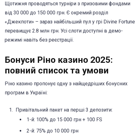
Щотижня проводяться турніри з призовими фондами
від 30 000 до 150 000 грн. Є окремий розділ
«Джекпоти» – зараз найбільший пул у грі Divine Fortune
перевищує 2.8 млн грн. Усі слоти доступні в демо-
режимі навіть без реєстрації.
Бонуси Ріно казино 2025:
повний список та умови
Ріно казино пропонує одну з найщедріших бонусних
програм в Україні:
Привітальний пакет на перші 3 депозити:
1-й: 100% до 15 000 грн + 100 FS
2-й: 75% до 10 000 грн