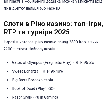
ви граєте з мобільного додатка, можна увімкнути вхід
по відбитку пальця або Face ID.
Слоти в Ріно казино: топ-ігри,
RTP та турніри 2025
Наразі в каталозі ріно казино понад 2800 ігор, з яких
2200 – слоти. Найпопулярніші:
Gates of Olympus (Pragmatic Play) – RTP 96.5%
Sweet Bonanza – RTP 96.48%
Big Bass Bonanza серія
Book of Dead (Play’n GO)
Razor Shark (Push Gaming)