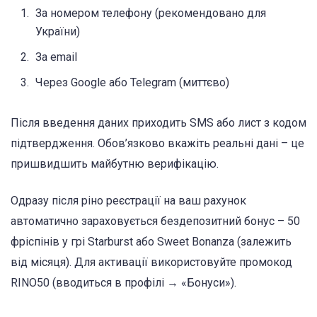
За номером телефону (рекомендовано для
України)
За email
Через Google або Telegram (миттєво)
Після введення даних приходить SMS або лист з кодом
підтвердження. Обов’язково вкажіть реальні дані – це
пришвидшить майбутню верифікацію.
Одразу після ріно реєстрації на ваш рахунок
автоматично зараховується бездепозитний бонус – 50
фріспінів у грі Starburst або Sweet Bonanza (залежить
від місяця). Для активації використовуйте промокод
RINO50 (вводиться в профілі → «Бонуси»).