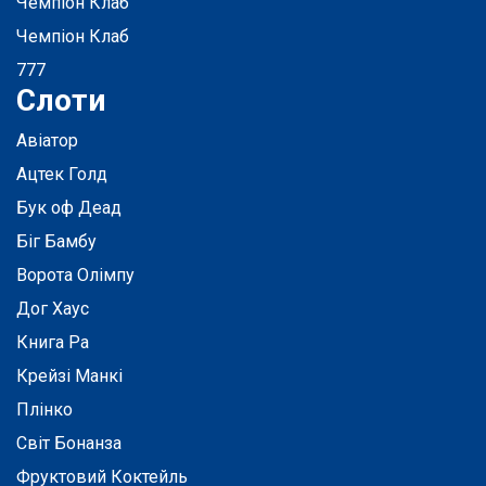
Чемпіон Клаб
Чемпіон Клаб
777
Слоти
Авіатор
Ацтек Голд
Бук оф Деад
Біг Бамбу
Ворота Олімпу
Дог Хаус
Книга Ра
Крейзі Манкі
Плінко
Світ Бонанза
Фруктовий Коктейль