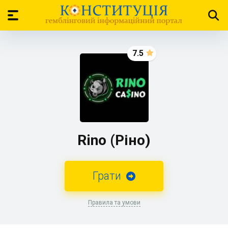
7.5
Rino (Ріно)
Грати
Правила та умови