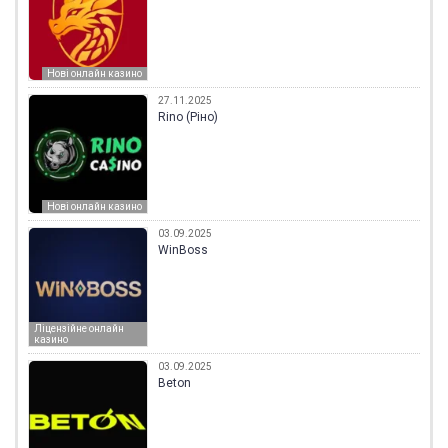
Нові онлайн казино
27.11.2025
Rino (Ріно)
Нові онлайн казино
03.09.2025
WinBoss
Ліцензійне онлайн
казино
03.09.2025
Beton