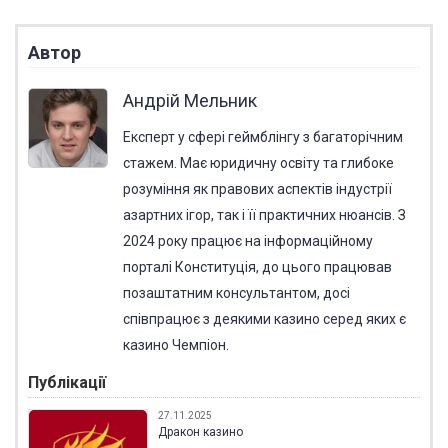
Автор
Андрій Мельник
Експерт у сфері геймблінгу з багаторічним
стажем. Має юридичну освіту та глибоке
розуміння як правових аспектів індустрії
азартних ігор, так і її практичних нюансів. З
2024 року працює на інформаційному
порталі Конституція, до цього працював
позаштатним консультантом, досі
співпрацює з деякими казино серед яких є
казино Чемпіон.
Публікації
27.11.2025
Дракон казино