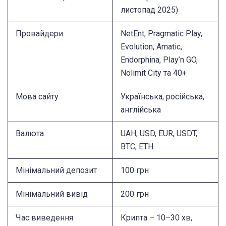
листопад 2025)
Провайдери
NetEnt, Pragmatic Play,
Evolution, Amatic,
Endorphina, Play’n GO,
Nolimit City та 40+
Мова сайту
Українська, російська,
англійська
Валюта
UAH, USD, EUR, USDT,
BTC, ETH
Мінімальний депозит
100 грн
Мінімальний вивід
200 грн
Час виведення
Крипта – 10–30 хв,