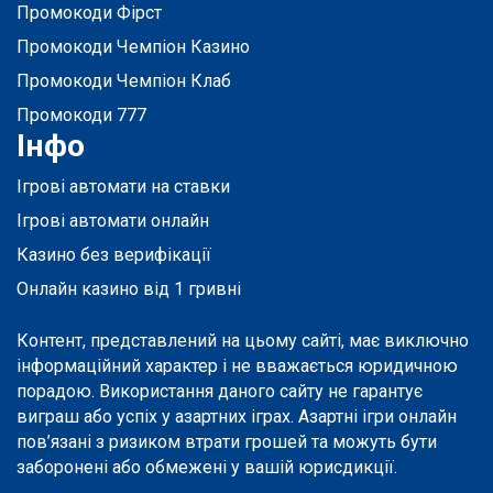
Промокоди Фірст
Промокоди Чемпіон Казино
Промокоди Чемпіон Клаб
Промокоди 777
Інфо
Ігрові автомати на ставки
Ігрові автомати онлайн
Казино без верифікації
Онлайн казино від 1 гривні
Контент, представлений на цьому сайті, має виключно
інформаційний характер і не вважається юридичною
порадою. Використання даного сайту не гарантує
виграш або успіх у азартних іграх. Азартні ігри онлайн
пов’язані з ризиком втрати грошей та можуть бути
заборонені або обмежені у вашій юрисдикції.