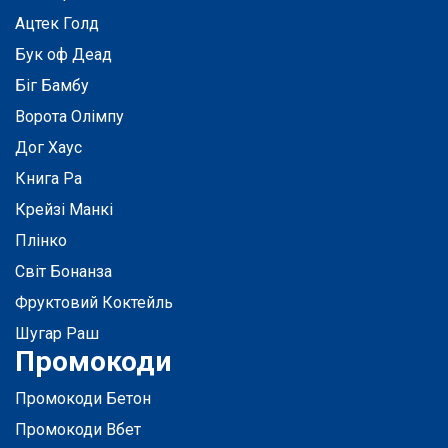
Ацтек Голд
Бук оф Деад
Біг Бамбу
Ворота Олімпу
Дог Хаус
Книга Ра
Крейзі Манкі
Плінко
Світ Бонанза
Фруктовий Коктейль
Шугар Раш
Промокоди
Промокоди Бетон
Промокоди Вбет