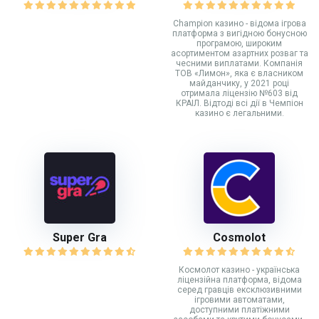
Champion казино - відома ігрова
платформа з вигідною бонусною
програмою, широким
асортиментом азартних розваг та
чесними виплатами. Компанія
ТОВ «Лимон», яка є власником
майданчику, у 2021 році
отримала ліцензію №603 від
КРАІЛ. Відтоді всі дії в Чемпіон
казино є легальними.
Super Gra
Cosmolot
Космолот казино - українська
ліцензійна платформа, відома
серед гравців ексклюзивними
ігровими автоматами,
доступними платіжними