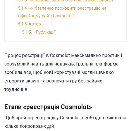
5.1.3
Чи можна зайти в Cosmolot з мобільного?
5.1.4
Чи безпечно проходити реєстрацію на
офіційному сайті Cosmolot?
5.1.5
Автор
5.1.5.1
Публікації
Процес реєстрації в Cosmolot максимально простий і
зрозумілий навіть для новачків. Гральна платформа
зробила все, щоб нові користувачі могли швидко
створити акаунт та розпочати гру без зайвих
труднощів.
Етапи «реєстрація Cosmolot»
Щоб пройти реєстрація у Cosmolot, необхідно виконати
кілька покрокових дій: