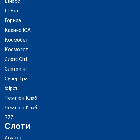
Вінбос
ГГБет
Горила
Казино ЮА
Космобет
Космолот
Слотс Сіті
Слотокінг
Супер Гра
Фірст
Чемпіон Клаб
Чемпіон Клаб
777
Слоти
Авіатор