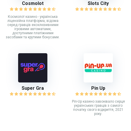
Cosmolot
Slots City
Космолот казино - українська
ліцензійна платформа, відома
серед гравців ексклюзивними
ігровими автоматами,
доступними платіжними
засобами та крутими бонусами.
Super Gra
Pin Up
Рin-Up казино завоювало серця
українських гравців з самого
початку свого відкриття, 2021
року.