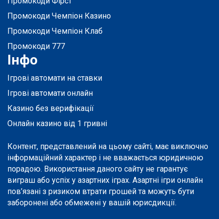
Промокоди Фірст
Промокоди Чемпіон Казино
Промокоди Чемпіон Клаб
Промокоди 777
Інфо
Ігрові автомати на ставки
Ігрові автомати онлайн
Казино без верифікації
Онлайн казино від 1 гривні
Контент, представлений на цьому сайті, має виключно
інформаційний характер і не вважається юридичною
порадою. Використання даного сайту не гарантує
виграш або успіх у азартних іграх. Азартні ігри онлайн
пов’язані з ризиком втрати грошей та можуть бути
заборонені або обмежені у вашій юрисдикції.