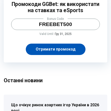
Промокоди GGBet: як використати
на ставках та eSports
Bonus Code
FREEBET500
Valid Until:
Гру 31, 2025
Отримати промокод
Останні новини
Що очікує ринок азартних ігор України в 2026
році