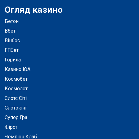
Огляд казино
Бетон
Вбет
Вінбос
ГГБет
Горила
Казино ЮА
Космобет
Космолот
Слотс Сіті
Слотокінг
Супер Гра
Фірст
Чемпіон Клаб