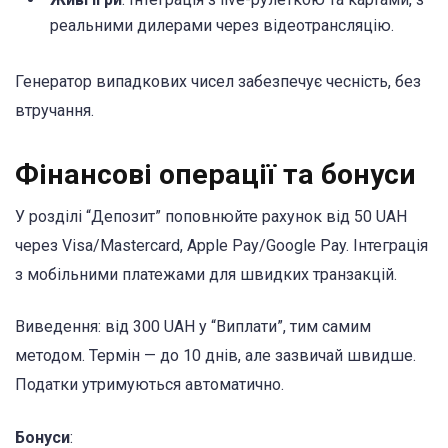
реальними дилерами через відеотрансляцію.
Генератор випадкових чисел забезпечує чесність, без
втручання.
Фінансові операції та бонуси
У розділі “Депозит” поповнюйте рахунок від 50 UAH
через Visa/Mastercard, Apple Pay/Google Pay. Інтеграція
з мобільними платежами для швидких транзакцій.
Виведення: від 300 UAH у “Виплати”, тим самим
методом. Термін — до 10 днів, але зазвичай швидше.
Податки утримуються автоматично.
Бонуси
: