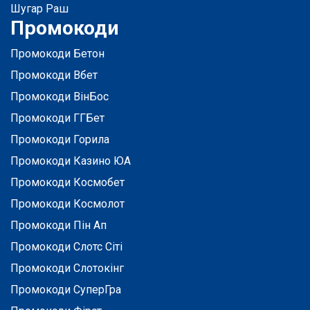
Шугар Раш
Промокоди
Промокоди Бетон
Промокоди Вбет
Промокоди ВінБос
Промокоди ГГБет
Промокоди Горила
Промокоди Казино ЮА
Промокоди Космобет
Промокоди Космолот
Промокоди Пін Ап
Промокоди Слотс Сіті
Промокоди Слотокінг
Промокоди СуперГра