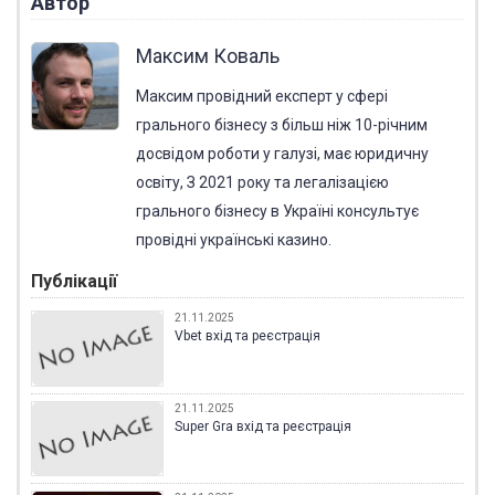
Автор
Максим Коваль
Максим провідний експерт у сфері
грального бізнесу з більш ніж 10-річним
досвідом роботи у галузі, має юридичну
освіту, З 2021 року та легалізацією
грального бізнесу в Україні консультує
провідні українські казино.
Публікації
21.11.2025
Vbet вхід та реєстрація
21.11.2025
Super Gra вхід та реєстрація