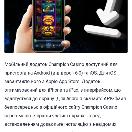
Мобільний додаток Champion Casino доступний для
пристроїв на Android (від версії 6.0) та iOS. Для iOS
завантажте його з Apple App Store. Додаток
оптимізований для iPhone та iPad, з інтерфейсом, що
адаптується до екрану. Для Android скачайте APK-файл
безпосередньо з офіційного сайту Champion Casino
через меню в правій частині екрана. Перед
встановленням дозвольте інсталяцію з невідомих