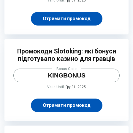
Valid Until:
Гру 31, 2025
Отримати промокод
Промокоди Slotoking: які бонуси
підготувало казино для гравців
Bonus Code
KINGBONUS
Valid Until:
Гру 31, 2025
Отримати промокод