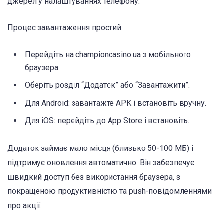
джерел у налаштуваннях телефону.
Процес завантаження простий:
Перейдіть на championcasino.ua з мобільного
браузера.
Оберіть розділ “Додаток” або “Завантажити”.
Для Android: завантажте APK і встановіть вручну.
Для iOS: перейдіть до App Store і встановіть.
Додаток займає мало місця (близько 50-100 МБ) і
підтримує оновлення автоматично. Він забезпечує
швидкий доступ без використання браузера, з
покращеною продуктивністю та push-повідомленнями
про акції.