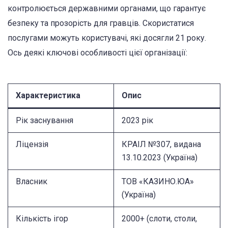
контролюється державними органами, що гарантує
безпеку та прозорість для гравців. Скористатися
послугами можуть користувачі, які досягли 21 року.
Ось деякі ключові особливості цієї організації:
Характеристика
Опис
Рік заснування
2023 рік
Ліцензія
КРАІЛ №307, видана
13.10.2023 (Україна)
Власник
ТОВ «КАЗИНО.ЮА»
(Україна)
Кількість ігор
2000+ (слоти, столи,