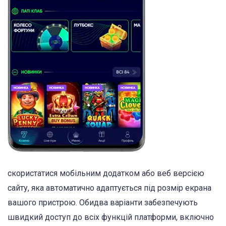
скористатися мобільним додатком або веб версією
сайту, яка автоматично адаптується під розмір екрана
вашого пристрою. Обидва варіанти забезпечують
швидкий доступ до всіх функцій платформи, включно