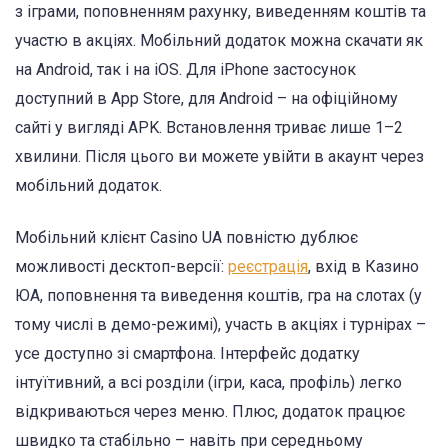
з іграми, поповненням рахунку, виведенням коштів та
участю в акціях. Мобільний додаток можна скачати як
на Android, так і на iOS. Для iPhone застосунок
доступний в App Store, для Android – на офіційному
сайті у вигляді APK. Встановлення триває лише 1–2
хвилини. Після цього ви можете увійти в акаунт через
мобільний додаток.
Мобільний клієнт Casino UA повністю дублює
можливості десктоп-версії:
реєстрація
, вхід в Казино
ЮА, поповнення та виведення коштів, гра на слотах (у
тому числі в демо-режимі), участь в акціях і турнірах –
усе доступно зі смартфона. Інтерфейс додатку
інтуїтивний, а всі розділи (ігри, каса, профіль) легко
відкриваються через меню. Плюс, додаток працює
швидко та стабільно – навіть при середньому