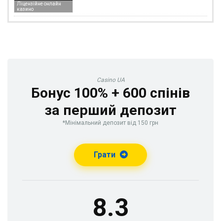
Ліцензійне онлайн
казино
Casino UA
Бонус 100% + 600 спінів
за перший депозит
*Мінімальний депозит від 150 грн
Грати
8.3