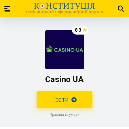
8.3
Casino UA
Грати
Правила та умови