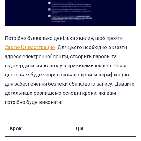
Потрібно буквально декілька хвилин, щоб пройти
Casino Ua реєстрацію
. Для цього необхідно вказати
адресу електронної пошти, створити пароль, та
підтвердити свою згоду з правилами казино. Після
цього вам буде запропоновано пройти верифікацію
для забезпечення безпеки облікового запису. Давайте
детальніше розпишемо основні кроки, які вам
потрібно буде виконати:
Крок
Дія