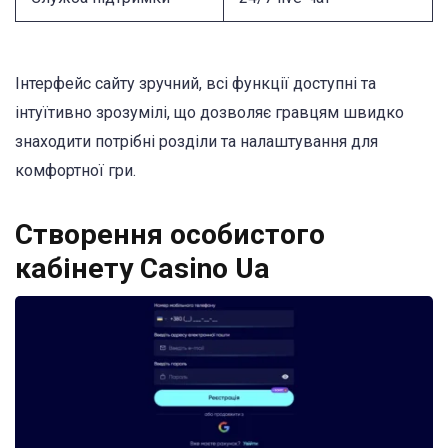
Інтерфейс сайту зручний, всі функції доступні та
інтуїтивно зрозумілі, що дозволяє гравцям швидко
знаходити потрібні розділи та налаштування для
комфортної гри.
Створення особистого
кабінету Casino Ua