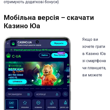
отримують додаткові бонуси).
Мобільна версія – скачати
Казино Юа
Якщо ви
хочете грати
в Казино Юа
зі смартфона
чи планшета,
ви можете