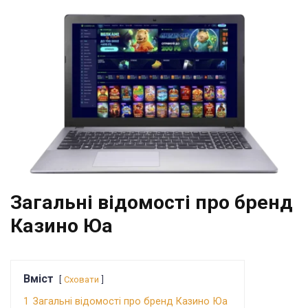
Загальні відомості про бренд
Казино Юа
Вміст
Сховати
1
Загальні відомості про бренд Казино Юа