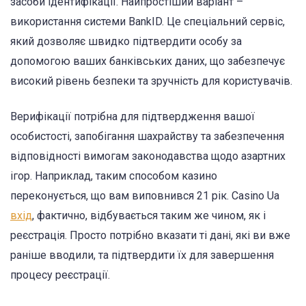
засоби ідентифікації. Найпростіший варіант –
використання системи BankID. Це спеціальний сервіс,
який дозволяє швидко підтвердити особу за
допомогою ваших банківських даних, що забезпечує
високий рівень безпеки та зручність для користувачів.
Верифікації потрібна для підтвердження вашої
особистості, запобігання шахрайству та забезпечення
відповідності вимогам законодавства щодо азартних
ігор. Наприклад, таким способом казино
переконується, що вам виповнився 21 рік. Casino Ua
вхід
, фактично, відбувається таким же чином, як і
реєстрація. Просто потрібно вказати ті дані, які ви вже
раніше вводили, та підтвердити їх для завершення
процесу реєстрації.