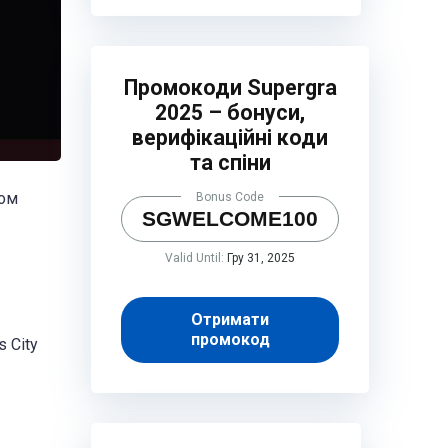
Промокоди Supergra
2025 – бонуси,
верифікаційні коди
та спіни
дом
Bonus Code
SGWELCOME100
Valid Until:
Гру 31, 2025
Отримати
промокод
 City