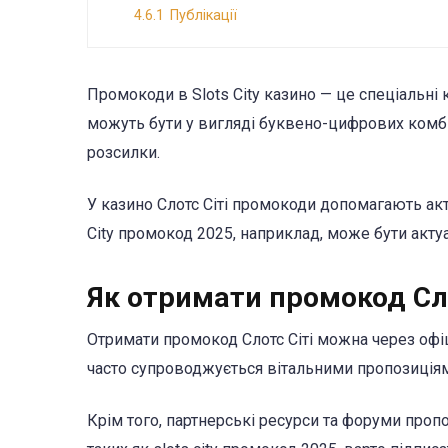
4.6.1
Публікації
Промокоди в Slots City казино — це спеціальні 
можуть бути у вигляді буквено-цифрових комбін
розсилки.
У казино Слотс Сіті промокоди допомагають актив
City промокод 2025, наприклад, може бути акт
Як отримати промокод Сло
Отримати промокод Слотс Сіті можна через офіц
часто супроводжується вітальними пропозиціями
Крім того, партнерські ресурси та форуми пропо