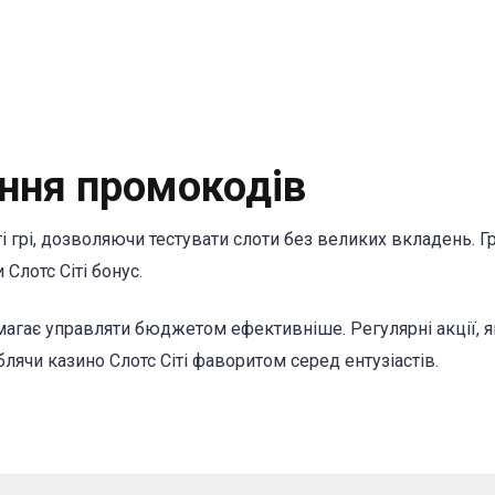
ння промокодів
і грі, дозволяючи тестувати слоти без великих вкладень. Г
Слотс Сіті бонус.
омагає управляти бюджетом ефективніше. Регулярні акції, як
лячи казино Слотс Сіті фаворитом серед ентузіастів.