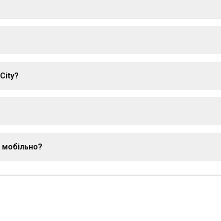
City?
 мобільно?