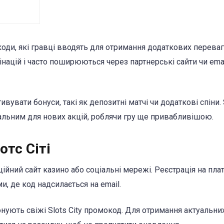
коди, які гравці вводять для отримання додаткових переваг
ацій і часто поширюються через партнерські сайти чи emai
увати бонуси, такі як депозитні матчі чи додаткові спіни. 
уальним для нових акцій, роблячи гру ще привабливішою.
тс Сіті
ійний сайт казино або соціальні мережі. Реєстрація на пла
, де код надсилається на email.
нують свіжі Slots City промокод. Для отримання актуальних