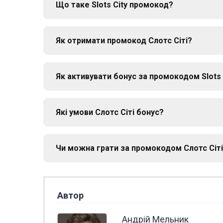
Що таке Slots City промокод?
Як отримати промокод Слотс Сіті?
Як активувати бонус за промокодом Slots 
Які умови Слотс Сіті бонус?
Чи можна грати за промокодом Слотс Сіті
Автор
Андрій Мельник