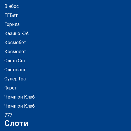
Вінбос
ГГБет
Горила
Казино ЮА
Космобет
Космолот
Слотс Сіті
Слотокінг
Супер Гра
Фірст
Чемпіон Клаб
Чемпіон Клаб
777
Слоти