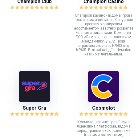
Champion Club
Champion Casino
Champion казино - відома ігрова
платформа з вигідною бонусною
програмою, широким
асортиментом азартних розваг та
чесними виплатами. Компанія
ТОВ «Лимон», яка є власником
майданчику, у 2021 році
отримала ліцензію №603 від
КРАІЛ. Відтоді всі дії в Чемпіон
казино є легальними.
Super Gra
Cosmolot
Космолот казино - українська
ліцензійна платформа, відома
серед гравців ексклюзивними
ігровими автоматами,