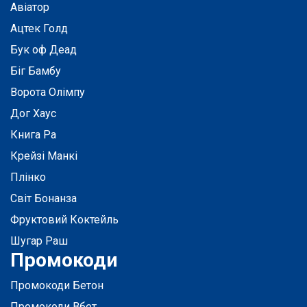
Авіатор
Ацтек Голд
Бук оф Деад
Біг Бамбу
Ворота Олімпу
Дог Хаус
Книга Ра
Крейзі Манкі
Плінко
Світ Бонанза
Фруктовий Коктейль
Шугар Раш
Промокоди
Промокоди Бетон
Промокоди Вбет