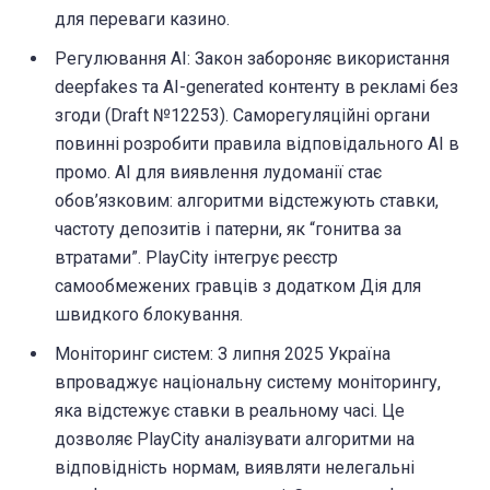
для переваги казино.
Регулювання AI: Закон забороняє використання
deepfakes та AI-generated контенту в рекламі без
згоди (Draft №12253). Саморегуляційні органи
повинні розробити правила відповідального AI в
промо. AI для виявлення лудоманії стає
обов’язковим: алгоритми відстежують ставки,
частоту депозитів і патерни, як “гонитва за
втратами”. PlayCity інтегрує реєстр
самообмежених гравців з додатком Дія для
швидкого блокування.
Моніторинг систем: З липня 2025 Україна
впроваджує національну систему моніторингу,
яка відстежує ставки в реальному часі. Це
дозволяє PlayCity аналізувати алгоритми на
відповідність нормам, виявляти нелегальні