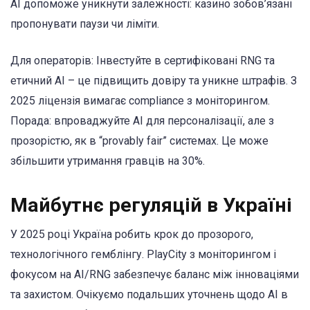
AI допоможе уникнути залежності: казино зобов’язані
пропонувати паузи чи ліміти.
Для операторів: Інвестуйте в сертифіковані RNG та
етичний AI – це підвищить довіру та уникне штрафів. З
2025 ліцензія вимагає compliance з моніторингом.
Порада: впроваджуйте AI для персоналізації, але з
прозорістю, як в “provably fair” системах. Це може
збільшити утримання гравців на 30%.
Майбутнє регуляцій в Україні
У 2025 році Україна робить крок до прозорого,
технологічного гемблінгу. PlayCity з моніторингом і
фокусом на AI/RNG забезпечує баланс між інноваціями
та захистом. Очікуємо подальших уточнень щодо AI в