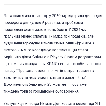
Легалізація азартних ігор у 2020-му відкрила двері для
прозорого ринку, але й розв’язала проблеми:
нелегальні сайти, залежність, борги. У 2024-му
гральний бізнес сплатив 17 млрд грн податків, але
лудоманія торкнулася тисяч сімей. Мінцифри, яке з
лютого 2025-го координує політику в цій сфері,
вирішило діяти. Спільно з Playcity (новим регулятором,
що замінив скандальну КРАІЛ) вони розробили проєкт
наказу “Про встановлення лімітів витрат гравця на
азартну гру та часу участі гравця в азартній грі”.
Документ опублікували 23 жовтня — і ось уже
тиждень триває громадське обговорення.
Заступниця міністра Наталя Денікеєва в коментарі УП