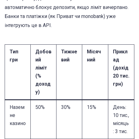
автоматично блокує депозити, якщо ліміт вичерпано.
Банки та платіжки (як Приват чи monobank) уже
інтегрують це в API.
Тип
Добов
Тижне
Місяч
Прикл
гри
ий
вий
ний
ад
ліміт
(дохід
(%
20 тис.
доход
грн)
у)
Назем
50%
30%
15%
День:
не
10 тис.,
казино
місяць
: 3 тис.