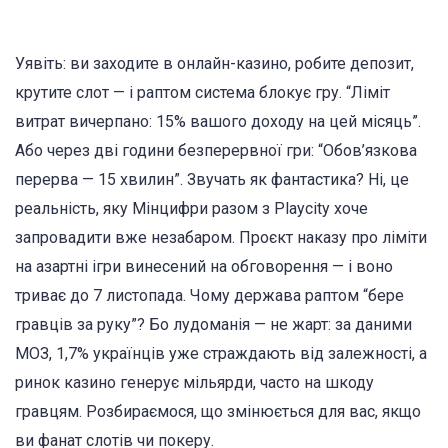
Уявіть: ви заходите в онлайн-казино, робите депозит,
крутите слот — і раптом система блокує гру. “Ліміт
витрат вичерпано: 15% вашого доходу на цей місяць”.
Або через дві години безперервної гри: “Обов’язкова
перерва — 15 хвилин”. Звучать як фантастика? Ні, це
реальність, яку Мінцифри разом з Playcity хоче
запровадити вже незабаром. Проєкт наказу про ліміти
на азартні ігри винесений на обговорення — і воно
триває до 7 листопада. Чому держава раптом “бере
гравців за руку”? Бо лудоманія — не жарт: за даними
МОЗ, 1,7% українців уже страждають від залежності, а
ринок казино генерує мільярди, часто на шкоду
гравцям. Розбираємося, що змінюється для вас, якщо
ви фанат слотів чи покеру.