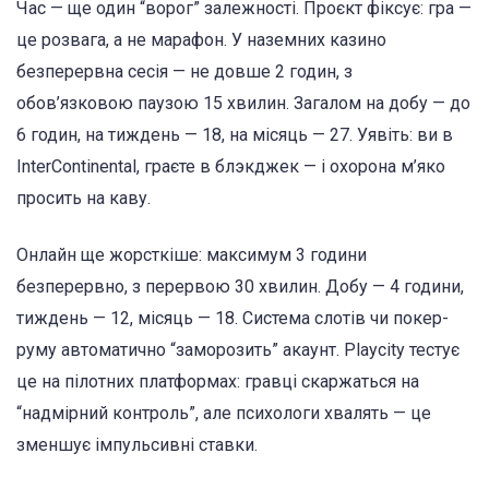
Час — ще один “ворог” залежності. Проєкт фіксує: гра —
це розвага, а не марафон. У наземних казино
безперервна сесія — не довше 2 годин, з
обов’язковою паузою 15 хвилин. Загалом на добу — до
6 годин, на тиждень — 18, на місяць — 27. Уявіть: ви в
InterContinental, граєте в блэкджек — і охорона м’яко
просить на каву.
Онлайн ще жорсткіше: максимум 3 години
безперервно, з перервою 30 хвилин. Добу — 4 години,
тиждень — 12, місяць — 18. Система слотів чи покер-
руму автоматично “заморозить” акаунт. Playcity тестує
це на пілотних платформах: гравці скаржаться на
“надмірний контроль”, але психологи хвалять — це
зменшує імпульсивні ставки.