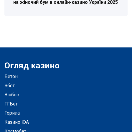
на жіночий бум в онлайн-казино України 2025
Огляд казино
Бетон
Вбет
Вінбос
ГГБет
Горила
Казино ЮА
Космобет