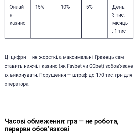
Онлай
15%
10%
5%
День:
н-
3 тис.,
казино
місяць
: 1 тис.
Ці цифри — не жорсткі, а максимальні. Гравець сам
ставить нижчі, і казино (як Favbet чи GGbet) зобов’язане
їх виконувати. Порушення — штраф до 170 тис. грн для
оператора.
Часові обмеження: гра — не робота,
перерви обов’язкові