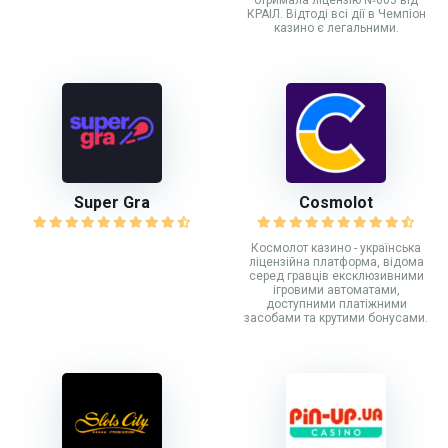
отримала ліцензію №603 від
КРАІЛ. Відтоді всі дії в Чемпіон
казино є легальними.
Super Gra
Cosmolot
Космолот казино - українська
ліцензійна платформа, відома
серед гравців ексклюзивними
ігровими автоматами,
доступними платіжними
засобами та крутими бонусами.