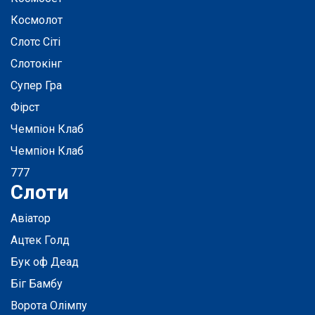
Космолот
Слотс Сіті
Слотокінг
Супер Гра
Фірст
Чемпіон Клаб
Чемпіон Клаб
777
Слоти
Авіатор
Ацтек Голд
Бук оф Деад
Біг Бамбу
Ворота Олімпу