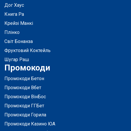
Дог Хаус
Книга Ра
Крейзі Манкі
Плінко
Світ Бонанза
Фруктовий Коктейль
Шугар Раш
Промокоди
Промокоди Бетон
Промокоди Вбет
Промокоди ВінБос
Промокоди ГГБет
Промокоди Горила
Промокоди Казино ЮА