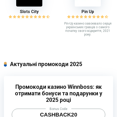
Slots City
Pin Up
Рin-Up казино завоювало серця
українських гравців з самого
початку свого відкриття, 2021
року.
Актуальні промокоди 2025
Промокоди казино Winnboss: як
отримати бонуси та подарунки у
2025 році
Bonus Code
CASHBACK20