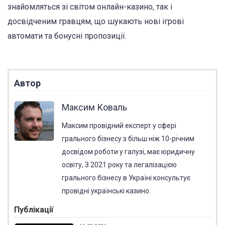
знайомляться зі світом онлайн-казино, так і
досвідченим гравцям, що шукають нові ігрові
автомати та бонусні пропозиції.
Автор
Максим Коваль
Максим провідний експерт у сфері
грального бізнесу з більш ніж 10-річним
досвідом роботи у галузі, має юридичну
освіту, З 2021 року та легалізацією
грального бізнесу в Україні консультує
провідні українські казино.
Публікації