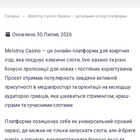
Головна
»
Melstroy Casino Україна — детальний огляд платформи
Оновлено 30 Липня, 2026
Melstroy Casino — це онлайн-платформа для азартних
ігор, яка поєднує класичні слоти, live-казино та різні
бонусні пропозиції для нових і постійних користувачів.
Проєкт отримав популярність завдяки активній
присутності в медіапросторі та орієнтації на молодшу
аудиторію гравців, яка цікавиться стримінгом, краш-
іграми та сучасними слотами.
Платформа позиціонує себе як універсальний ігровий
сервіс, де можна не тільки запускати слоти, але й брати
участь у турнірах, використовувати бонусні акції та