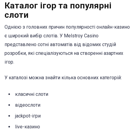
Каталог ігор та популярні
слоти
Однією з головних причин популярності онлайн-казино
є широкий вибір слотів. У Melstroy Casino
представлено сотні автоматів від відомих студій
розробки, які спеціалізуються на створенні азартних
ігор.
У каталозі можна знайти кілька основних категорій:
класичні слоти
відеослоти
jackpot-ігри
live-казино