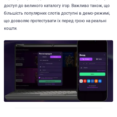
доступ до великого каталогу ігор. Важливо також, що
більшість популярних слотів доступні в демо-режимі,
що дозволяє протестувати їх перед грою на реальні
кошти.