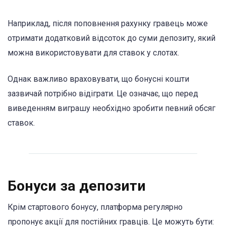
Наприклад, після поповнення рахунку гравець може
отримати додатковий відсоток до суми депозиту, який
можна використовувати для ставок у слотах.
Однак важливо враховувати, що бонусні кошти
зазвичай потрібно відіграти. Це означає, що перед
виведенням виграшу необхідно зробити певний обсяг
ставок.
Бонуси за депозити
Крім стартового бонусу, платформа регулярно
пропонує акції для постійних гравців. Це можуть бути: