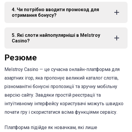
4. Чи потрібно вводити промокод для
отримання бонусу?
5. Які слоти найпопулярніші в Melstroy
Casino?
Резюме
Melstroy Casino — це сучасна онлайн-платформа для
азартних ігор, яка пропонує великий каталог слотів,
різноманітні бонусні пропозиції та зручну мобільну
версію сайту. Завдяки простій реєстрації та
інтуїтивному інтерфейсу користувачі можуть швидко
почати гру і скористатися всіма функціями сервісу.
Платформа підійде як новачкам, які лише