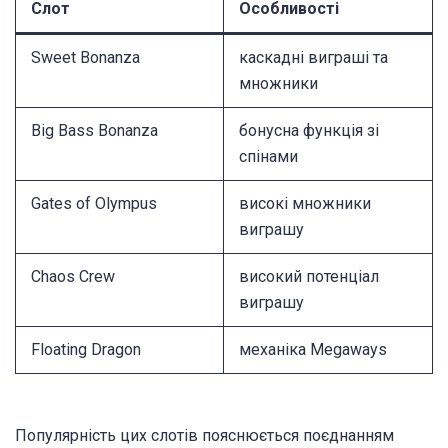
Слот
Особливості
Sweet Bonanza
каскадні виграші та
множники
Big Bass Bonanza
бонусна функція зі
спінами
Gates of Olympus
високі множники
виграшу
Chaos Crew
високий потенціал
виграшу
Floating Dragon
механіка Megaways
Популярність цих слотів пояснюється поєднанням