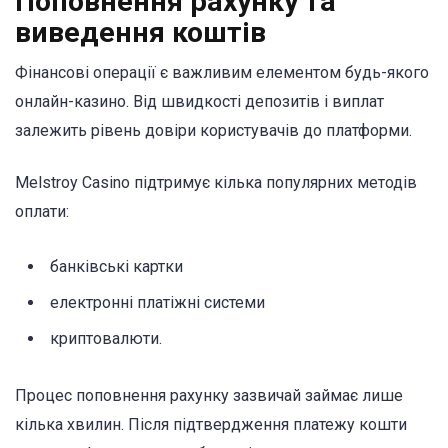
Поповнення рахунку та
виведення коштів
Фінансові операції є важливим елементом будь-якого
онлайн-казино. Від швидкості депозитів і виплат
залежить рівень довіри користувачів до платформи.
Melstroy Casino підтримує кілька популярних методів
оплати:
банківські картки
електронні платіжні системи
криптовалюти.
Процес поповнення рахунку зазвичай займає лише
кілька хвилин. Після підтвердження платежу кошти