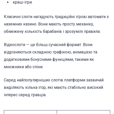
краш-ігри.
Класичні слоти нагадують традиційні ігрові автомати з
наземних казино. Вони мають просту механіку,
обмежену кількість барабанів і зрозумілі правила.
Відеослоти — це більш сучасний формат. Вони
відрізняються складною графікою, анімацією та
додатковими бонусними функціями, такими як
множники або спіни.
Серед найпопулярніших слотів платформи зазвичай
виділяють кілька ігор, які мають стабільно високий
інтерес серед гравців.