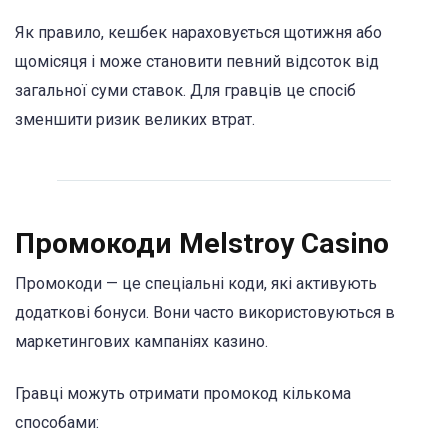
Як правило, кешбек нараховується щотижня або
щомісяця і може становити певний відсоток від
загальної суми ставок. Для гравців це спосіб
зменшити ризик великих втрат.
Промокоди Melstroy Casino
Промокоди — це спеціальні коди, які активують
додаткові бонуси. Вони часто використовуються в
маркетингових кампаніях казино.
Гравці можуть отримати промокод кількома
способами: