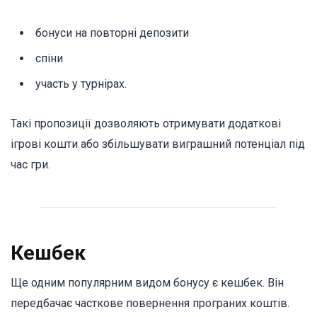
бонуси на повторні депозити
спіни
участь у турнірах.
Такі пропозиції дозволяють отримувати додаткові
ігрові кошти або збільшувати виграшний потенціал під
час гри.
Кешбек
Ще одним популярним видом бонусу є кешбек. Він
передбачає часткове повернення програних коштів.