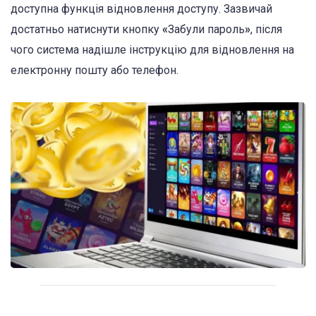
доступна функція відновлення доступу. Зазвичай
достатньо натиснути кнопку
«
Забули пароль
»
, після
чого система надішле інструкцію для відновлення на
електронну пошту або телефон.