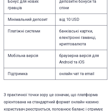
Бонус для нових
депозитні бонуси та
гравців
спіни
Мінімальний депозит
від 10 USD
Платіжні системи
банківські картки,
електронні гаманці,
криптовалюта
Мобільна версія
браузерна версія для
Android та iOS
Підтримка
онлайн чат та email
З практичної точки зору це означає, що платформа
орієнтована на стандартний формат онлайн-казино:
користувач реєструється, поповнює баланс і отримує