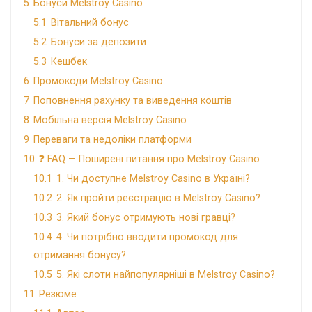
5
Бонуси Melstroy Casino
5.1
Вітальний бонус
5.2
Бонуси за депозити
5.3
Кешбек
6
Промокоди Melstroy Casino
7
Поповнення рахунку та виведення коштів
8
Мобільна версія Melstroy Casino
9
Переваги та недоліки платформи
10
❓ FAQ — Поширені питання про Melstroy Casino
10.1
1. Чи доступне Melstroy Casino в Україні?
10.2
2. Як пройти реєстрацію в Melstroy Casino?
10.3
3. Який бонус отримують нові гравці?
10.4
4. Чи потрібно вводити промокод для
отримання бонусу?
10.5
5. Які слоти найпопулярніші в Melstroy Casino?
11
Резюме